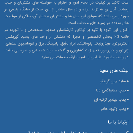
علت تاکید بر کیفیت در انجام امور و احترام به خواسته های مشتریان و جلب
رضایت آنان رو به تزاید بوده و در حال حاضر از این حیث از جایگاه رفیعی بر
خوردار می باشد که سوابق این سال ها و مشتریان بیشمار آن، حاکی از موفقیت
های متعدد در زمینه های مختلف است.
اکنون این گروه با تکیه بر توانایی کارشناسان متعهد، متخصص و با تجربه در
قالب 30 بخش تخصصی و مجزا که متشکل از واحد های پمپ، گیربکس،
الکترموتور، هیدرولیک، پنوماتیک، ابزار دقیق، پایپینگ، برق و اتوماسیون صنعتی،
ژنراتور و کمپرسور، تجهیزات کشاورزی و گلخانه، مواد شیمیایی و غیره می باشد،
در زمینه مشاوره، طراحی و تامین، ارائه خدمات می نماید
لینک های مفید
ساید چنل گرینک
و
پمپ دیافراگمی دیا
پمپ ییلدیز ترکیه ای
پمپ وکیوم هامر
ارتباط با ما