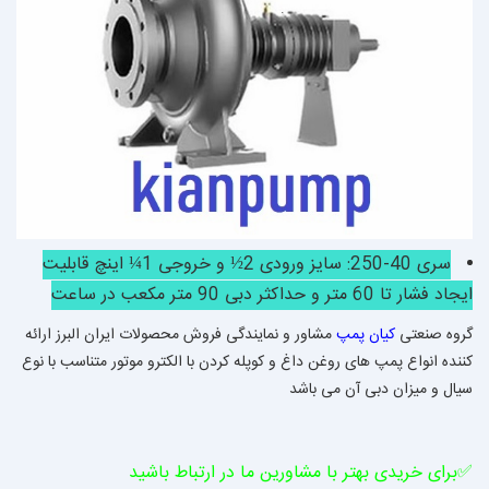
سری 40-250: سایز ورودی 2½ و خروجی 1¼ اینچ قابلیت
ایجاد فشار تا 60 متر و حداکثر دبی 90 متر مکعب در ساعت
گروه صنعتی
کیان پمپ
مشاور و نمایندگی فروش محصولات ایران البرز ارائه
کننده انواع پمپ های روغن داغ و کوپله کردن با الکترو موتور متناسب با نوع
سیال و میزان دبی آن می باشد
✅برای خریدی بهتر با مشاورین ما در ارتباط باشید