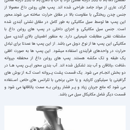
صنعتی دما بالا تا 380 درجه سانتی گراد یا آب با دمای بالا تا 200 درجه سانتی
گراد، عاری از مواد جامد طراحی شده اند. پمپ های روغن داغ معمولا از
جنس چدن ریختگی با مقاومت بالا در مقابل حرارت ساخته می شوند.محور
این پمپ ها توسط سیل مکانیکی به طور کامل در مقابل نشتی آبندی شده
است. جنس سیل مکانیکی و اجزای داخلی در پمپ های روغن داغ با
مشتقات نفتی مطابقت شیمیایی دارد. به منظور اطمینان بالای آبندی، سیل
مکانیکی این پمپ ها از نوع دوبل می باشد. از این پمپ ها عمدتا برای تبادل
حرارت در واحدهای فرآیندی استفاده میشود. این پمپ ها به صورت افقی
یک طبقه و تک مکشه هستند. پمپ های روغن داغ از محفظه ،پروانه
،شافت ،یاتاقان و آب بند تشکیل شده اند. آب بندی محور ایـن پمپ هـا در
دو بخش انجـام می شود. یک قسمت پشت پـروانه است کـه از بوش های
گرافیتی یا سیلیکون کارباید و یا حتی برنجی با تلرانس های خاص اسـتفاده
می شود که مانع جریان زیاد و پـر فشار روغن بـه سمت یاتاقانها می شود و
قسمت دیگر شامل مکانیکال سیل می باشد.